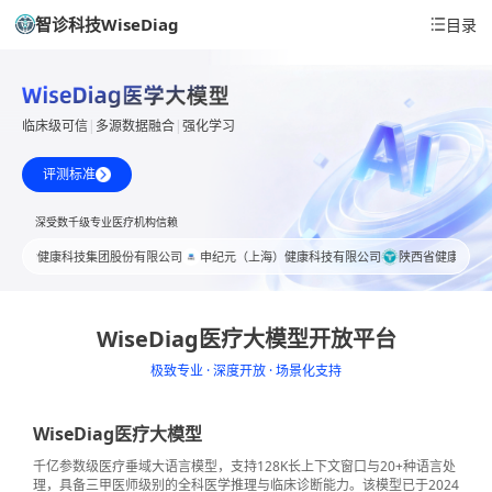
智诊科技WiseDiag
目录
临床级可信
|
多源数据融合
|
强化学习
评测标准
深受数千级专业医疗机构信赖
特生命健康科技集团股份有限公司
申纪元（上海）健康科技有限公司
陕西省健康体检服
WiseDiag医疗大模型开放平台
极致专业 · 深度开放 · 场景化支持
WiseDiag医疗大模型
千亿参数级医疗垂域大语言模型，支持128K长上下文窗口与20+种语言处
理，具备三甲医师级别的全科医学推理与临床诊断能力。该模型已于2024